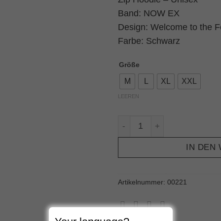
Band: NOW EX
Design: Welcome to the F
Farbe: Schwarz
Größe
M
L
XL
XXL
LEEREN
Zip Hoodie NOW EX Welcom
IN DEN
Artikelnummer:
00221