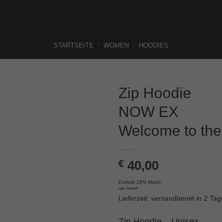
STARTSEITE
/
WOMEN
/
HOODIES
Zip Hoodie
NOW EX
Welcome to the
€
40,00
Enthält 19% MwSt.
zzgl.
Versand
Lieferzeit: versandbereit in 2 Ta
Zip Hoodie – Unisex