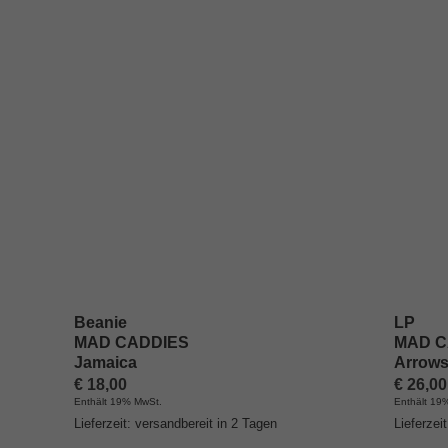
Beanie
LP
MAD CADDIES
MAD C
Jamaica
Arrows
€
18,00
€
26,00
Enthält 19% MwSt.
Enthält 19
Lieferzeit: versandbereit in 2 Tagen
Lieferzei