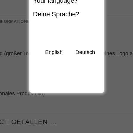
Your language?
Deine Sprache?
INFORMATIONEN
English
Deutsch
g (großer Tour Design Rückenaufdruck & kleines Logo auf
onales Produktbild)
UCH GEFALLEN …