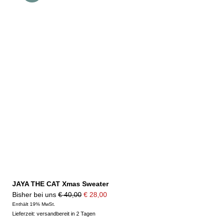
JAYA THE CAT Xmas Sweater
Ursprünglicher
Aktueller
Bisher bei uns
€
40,00
€
28,00
Preis
Preis
Enthält 19% MwSt.
Lieferzeit: versandbereit in 2 Tagen
war:
ist: