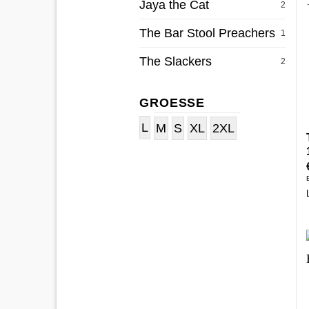
Jaya the Cat
2
The Bar Stool Preachers
1
The Slackers
2
GROESSE
L
M
S
XL
2XL