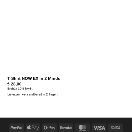
T-Shirt NOW EX In 2 Minds
€
28,00
Enthält 19% MwSt.
Lieferzeit: versandbereit in 2 Tagen
PayPal
Apple
Google
Revolut
MasterCard
Visa
Bank