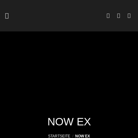
Zum
Inhalt
springen
NOW EX
STARTSEITE
/
NOW EX