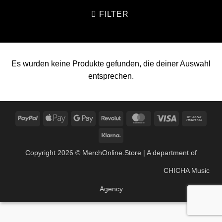
FILTER
Es wurden keine Produkte gefunden, die deiner Auswahl
entsprechen.
PayPal
Apple
Google
Revolut
MasterCard
Visa
Bank
Pay
Pay
Trans
Klarna
Copyright 2026 ©
MerchOnline.Store
| A department of
CHICHA Music
Agency