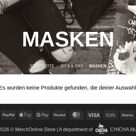
MASKEN
STARTSEITE
/
DIES & DAS
/
MASKEN
Es wurden keine Produkte gefunden, die deiner Auswahl
PayPal
Apple
Google
Revolut
MasterCard
Visa
Bank
K
Pay
Pay
Transfer
 2026 ©
MerchOnline.Store
| A department of
CHICHA Mus