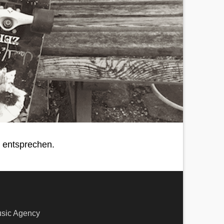
 entsprechen.
larna
ic Agency