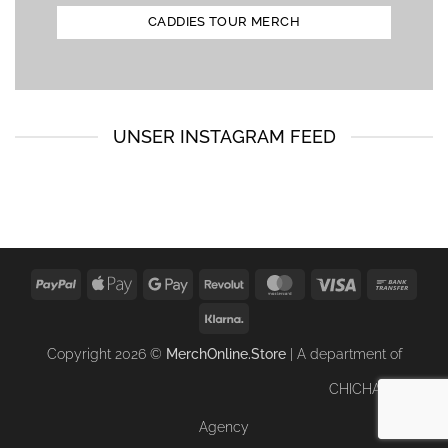
CADDIES TOUR MERCH
UNSER INSTAGRAM FEED
PayPal
Apple
Google
Revolut
MasterCard
Visa
Bank
Pay
Pay
Trans
Klarna
Copyright 2026 ©
MerchOnline.Store
| A department of
CHICHA Music
Agency