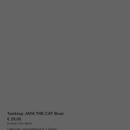
Tanktop JAYA THE CAT Boat
€
29,00
Enthält 19% MwSt.
Lieferzeit: versandbereit in 2 Tagen