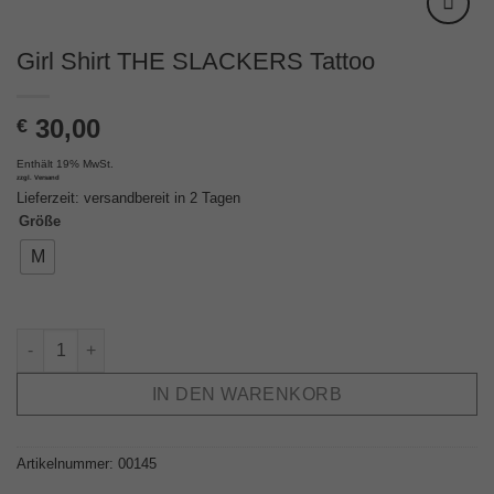
Girl Shirt THE SLACKERS Tattoo
30,00
€
Enthält 19% MwSt.
zzgl.
Versand
Lieferzeit: versandbereit in 2 Tagen
Größe
M
Girl Shirt THE SLACKERS Tattoo Menge
IN DEN WARENKORB
Artikelnummer:
00145