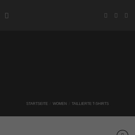
Zum
Inhalt
springen
STARTSEITE
/
WOMEN
/
TAILLIERTE T-SHIRTS