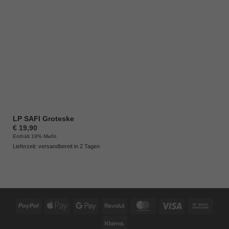
LP SAFI Groteske
€
19,90
Enthält 19% MwSt.
Lieferzeit: versandbereit in 2 Tagen
PayPal
Apple
Google
Revolut
MasterCard
Visa
Bank
Pay
Pay
Trans
Klarna