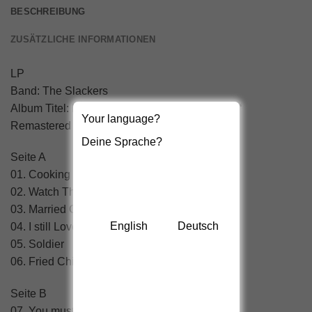
BESCHREIBUNG
ZUSÄTZLICHE INFORMATIONEN
LP
Band: The Slackers
Album Titel: Redlight ’20th Anniversary Edition‘
Your language?
Remastered 180g Vinyl
Deine Sprache?
Seite A
01. Cooking for Tommy
02. Watch This
03. Married Girl
English
Deutsch
04. I still Love You
05. Soldier
06. Fried Chicken / Mary Mary
Seite B
07. You must be Good