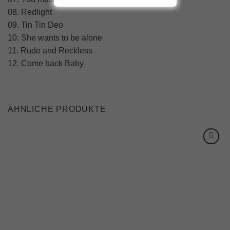
08. Redlight
09. Tin Tin Deo
10. She wants to be alone
11. Rude and Reckless
12. Come back Baby
ÄHNLICHE PRODUKTE