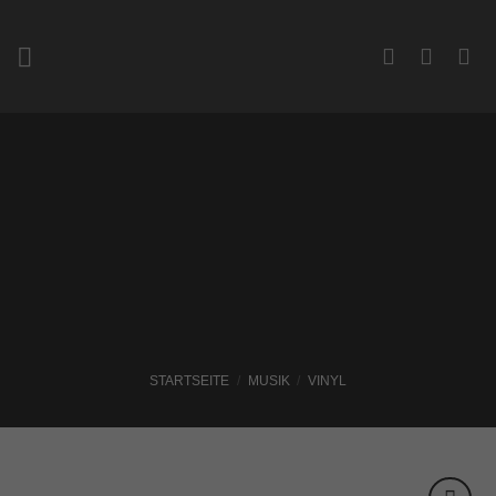
Zum
Inhalt
springen
STARTSEITE
/
MUSIK
/
VINYL