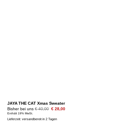
JAYA THE CAT Xmas Sweater
Ursprünglicher
Aktueller
Bisher bei uns
€
40,00
€
28,00
Preis
Preis
Enthält 19% MwSt.
war:
ist:
Lieferzeit: versandbereit in 2 Tagen
€ 40,00
€ 28,00.