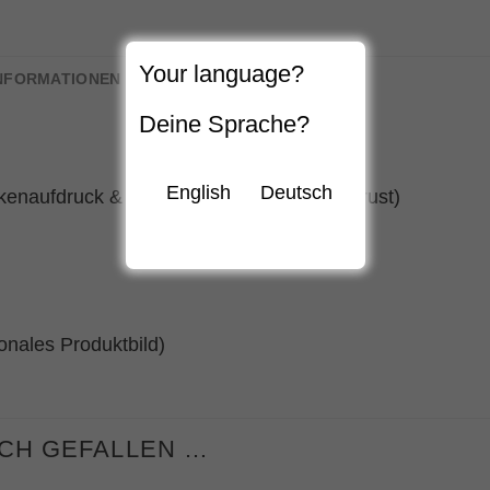
Your language?
INFORMATIONEN
Deine Sprache?
English
Deutsch
kenaufdruck & kleiner Aufruck auf linker Brust)
onales Produktbild)
UCH GEFALLEN …