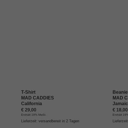
T-Shirt
Beanie
MAD CADDIES
MAD C
California
Jamaic
€
29,00
€
18,00
Enthält 19% MwSt.
Enthält 19
Lieferzeit: versandbereit in 2 Tagen
Lieferzei