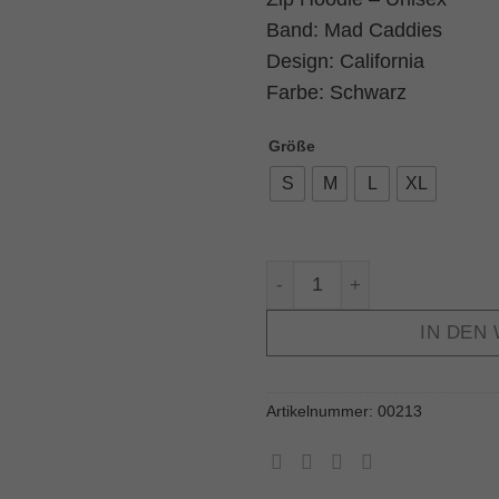
Band: Mad Caddies
Design: California
Farbe: Schwarz
Größe
S
M
L
XL
Zip Hoodie MAD CADDIES C
IN DEN
Artikelnummer:
00213