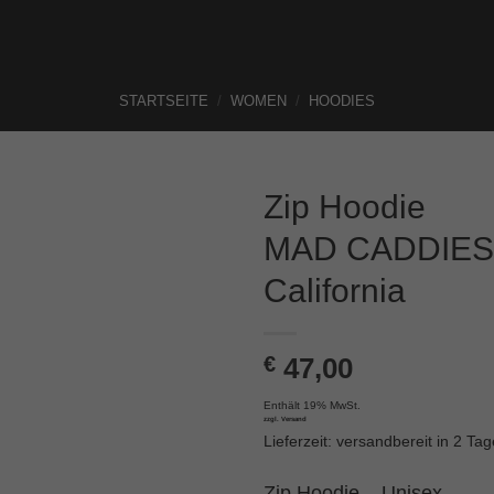
STARTSEITE
/
WOMEN
/
HOODIES
Zip Hoodie
MAD CADDIES
California
€
47,00
Enthält 19% MwSt.
zzgl.
Versand
Lieferzeit: versandbereit in 2 Ta
Zip Hoodie – Unisex