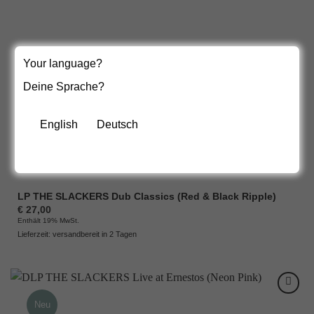
Your language?
Deine Sprache?
English
Deutsch
LP THE SLACKERS Dub Classics (Red & Black Ripple)
€
27,00
Enthält 19% MwSt.
Lieferzeit: versandbereit in 2 Tagen
Neu