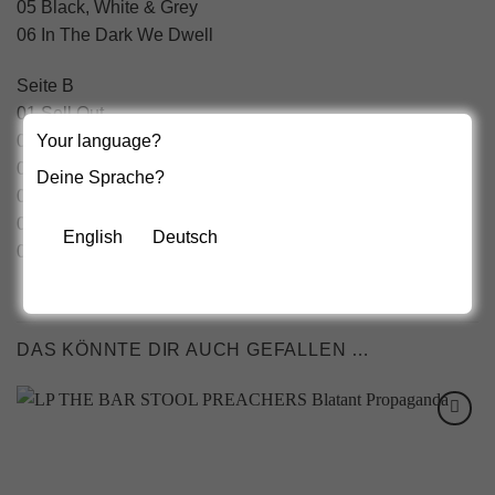
05 Black, White & Grey
06 In The Dark We Dwell
Seite B
01 Sell Out
Your language?
02 Millwall Brick, Glasgow Kiss
03 Sex
Deine Sprache?
04 Cut Your Theeth
05 For Old Times Sake
English
Deutsch
06 D.I.Y
DAS KÖNNTE DIR AUCH GEFALLEN …