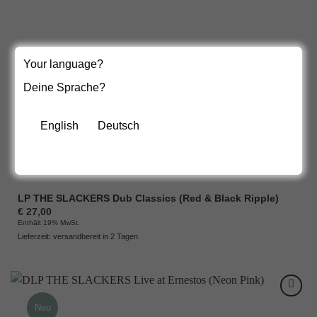
Your language?
Deine Sprache?
English
Deutsch
LP THE SLACKERS Dub Classics (Red & Black Ripple)
€
27,00
Enthält 19% MwSt.
Lieferzeit: versandbereit in 2 Tagen
Neu