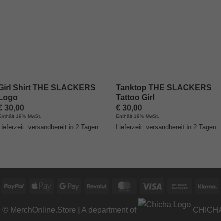
Girl Shirt THE SLACKERS
Tanktop THE SLACKERS
Logo
Tattoo Girl
€
30,00
€
30,00
Enthält 19% MwSt.
Enthält 19% MwSt.
Lieferzeit: versandbereit in 2 Tagen
Lieferzeit: versandbereit in 2 Tagen
PayPal
Apple
Google
Revolut
MasterCard
Visa
Bank
K
Pay
Pay
Transfer
6 ©
MerchOnline.Store
| A department of
CHICHA