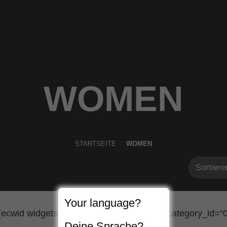
WOMEN
STARTSEITE
/
WOMEN
Your language?
[ecwid widgets=“productbrowser“ default_category_id=“0
Deine Sprache?