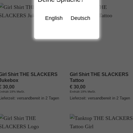
English
Deutsch
Girl Shirt THE SLACKERS
Girl Shirt THE SLACKERS
Jukebox
Tattoo
€
30,00
€
30,00
Enthält 19% MwSt.
Enthält 19% MwSt.
Lieferzeit: versandbereit in 2 Tagen
Lieferzeit: versandbereit in 2 Tagen