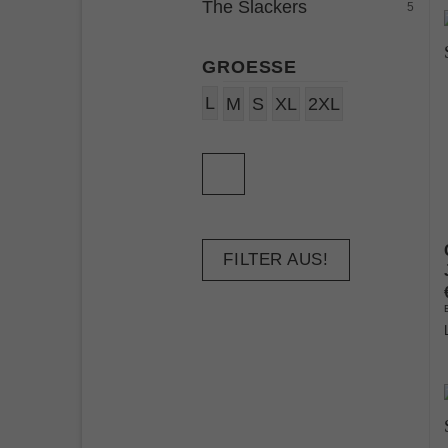
The Slackers
5
GROESSE
L
M
S
XL
2XL
FILTER AUS!