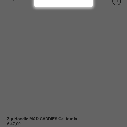
Zip Hoodie MAD CADDIES California
€
47,00