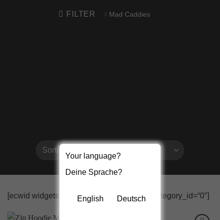
FILTER
Mad Caddies
Your language?
Deine Sprache?
[ecwid widgets=“productbrowser“ default_category_id=“0″]
English
Deutsch