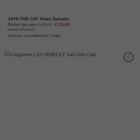
JAYA THE CAT Xmas Sweater
Ursprünglicher
Aktueller
Bisher bei uns
€
40,00
€
28,00
Preis
Preis
Enthält 19% MwSt.
war:
ist:
Lieferzeit: versandbereit in 2 Tagen
€ 40,00
€ 28,00.