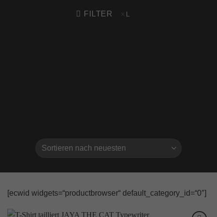
FILTER
L
[ecwid widgets=“productbrowser“ default_category_id=“0″]