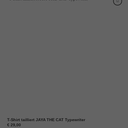
T-Shirt tailliert JAYA THE CAT Typewriter
€
29,00